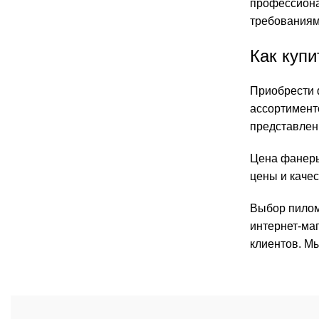
профессиона
требованиям
Как куп
Приобрести ф
ассортименто
представлен
Цена фанеры
цены и качес
Выбор пилом
интернет-ма
клиентов. М