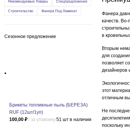
Рекомендуемые Товары
Спецпредложения
Строительство
Фанера Под Ламинат
Фанера давн
качеств. Во
строительных
в кровельных
Сезонное предложение
Вторым нема
для создания
позволяет с
дизайнеров и
Экологичнос
этот матери
отличным вы
Брикеты топливные пыль (БЕРЕЗА)
Не последне
RUF (12шт/1уп)
десятилетия
100,00
₽
за упаковку
51 шт в наличии
поскольку и