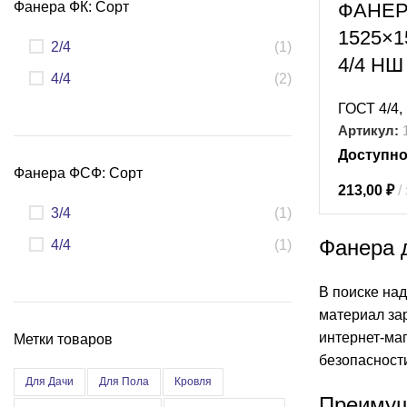
Фанера ФК: Сорт
ФАНЕР
1525×1
2/4
(1)
4/4 НШ
4/4
(2)
ГОСТ 4/4
,
Артикул:
Доступно
Фанера ФСФ: Сорт
213,00
₽
3/4
(1)
Фанера 
4/4
(1)
В поиске на
материал за
интернет-ма
Метки товаров
безопасност
Для Дачи
Для Пола
Кровля
Преимущ