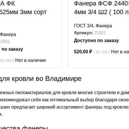
А ФК
Фанера ФСФ 2440
525мм 3мм сорт
4мм 3/4 Ш2 ( 100 л
ГОСТ 3/4
,
Фанера
Артикул:
21001
Фанера
Доступно по заказу
10001
 по заказу
520,00
₽
за лист
Нет в н
за лист
Нет в наличии
для кровли во Владимире
дежных пиломатериалов для кровли многие строители и д
рекомендовал себя как оптимальный выбор благодаря своей
газин предлагает широкий ассортимент фанеры под кровлю
и.
ества фанеры