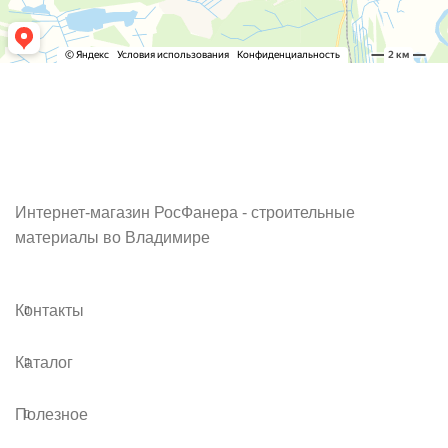
Интернет-магазин РосФанера - строительные
материалы во Владимире
Контакты
Каталог
Полезное