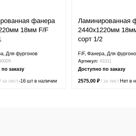
рованная фанера
Ламинированная 
220мм 18мм F/F
2440х1220мм 18мм
1
сорт 1/2
ра
,
Для фургонов
F/F
,
Фанера
,
Для фургоно
40009
Артикул:
41011
 по заказу
Доступно по заказу
за лист
-16 шт в наличии
2575,00
₽
за лист
Нет в 