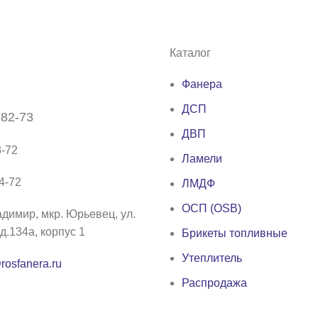
Каталог
Фанера
ДСП
-82-73
ДВП
8-72
Ламели
44-72
ЛМДФ
ОСП (OSB)
адимир, мкр. Юрьевец, ул.
д.134а, корпус 1
Брикеты топливные
Утеплитель
rosfanera.ru
Распродажа