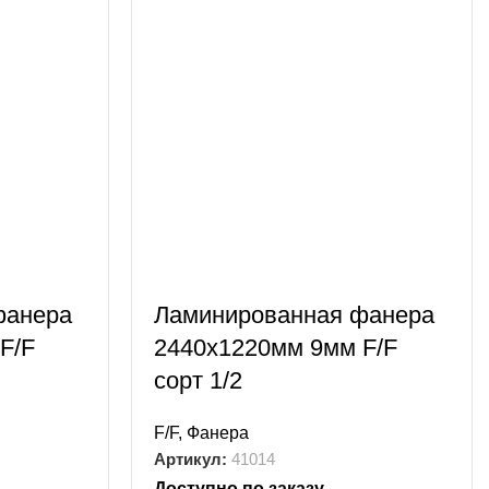
фанера
Ламинированная фанера
F/F
2440х1220мм 9мм F/F
сорт 1/2
F/F
,
Фанера
Артикул:
41014
Доступно по заказу