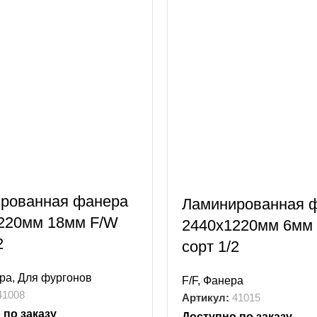
рованная фанера
Ламинированная 
220мм 18мм F/W
2440х1220мм 6мм 
2
сорт 1/2
ра
,
Для фургонов
F/F
,
Фанера
41008
Артикул:
41015
 по заказу
Доступно по заказу