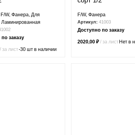
2
сорт 1/2
,
F/W
,
Фанера
,
Для
F/W
,
Фанера
Артикул:
41003
,
Ламинированная
41002
Доступно по заказу
 по заказу
2020,00
₽
за лист
Нет в 
за лист
-30 шт в наличии