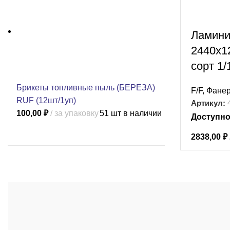
Ламини
2440х1
сорт 1/
Брикеты топливные пыль (БЕРЕЗА)
F/F
,
Фане
RUF (12шт/1уп)
Артикул:
100,00
₽
за упаковку
51 шт в наличии
Доступно
2838,00
₽